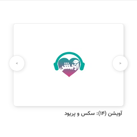
>
<
آویشن (۱۴): سکس و پریود